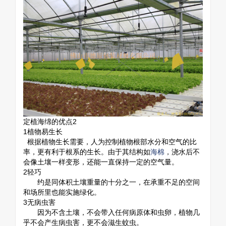
定植海绵的优点2
1
植物易生长
根据植物生长需要，人为控制植物根部水分和空气的比
率，更有利于根系的生长。由于其结构如
海棉
，浇水后不
会像土壤一样变形，还能一直保持一定的空气量。
2
轻巧
约是同体积土壤重量的十分之一，在承重不足的空间
和场所里也能实施绿化。
3
无病虫害
因为不含土壤，不会带入任何病原体和虫卵，植物几
乎不会产生病虫害，更不会滋生蚊虫。