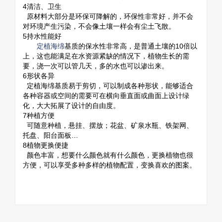
4
清洁、卫生
原材料大部分是环保可降解的，环保性非常好，并不会
对环境产生污染，不会像土壤一样会有尘土飞散。
5
持水性能好
定植海绵
基质的保水性非常高，是普通土壤的10倍以
上，这也能满足在水资源紧缺的情况下，植物生长的需
要，浇一次可以管几天，多的水也可以渗出来。
6
形状各异
定植海绵基质易于剪切，可以制成各种形状，能够适合
各种容器或空间的需要可在横向垂直面或曲面上设计绿
化，大大拓展了设计的自由度。
7
种植方便
可随意种植，悬挂、摆放；花盆、矿泉水瓶、铁架网、
托盘、阳台面板…
8
植物更换便捷
颜色丰富，想要什么颜色就有什么颜色，更换植物也很
方便，可以享受多种多样的植物配置，变换喜欢的图案。