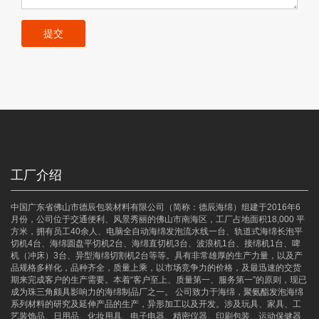
提交
工厂介绍
中国广东省佛山市德辰包装材料有限公司（简称：德辰海绵）组建于2016年6
月份，公司位于交通便利、风景秀丽的佛山市南海区，工厂占地面积18,000 平
方米，拥有员工40余人、电脑全自动海绵发泡流水线一台、轨道式海绵长泡平
切机4台、海绵圆盘平切机2台、海绵直切机3台、波浪机1台、接绵机1台、啤
机（冲床）3台、异型海绵切割机2台等等。具有非常雄厚的生产力量，以及产
品规格多样化，品种齐全，质量上乘，以市场竞争力的价格，及最迅速的交货
期来完成客户的生产需要。本着“客户至上、质量第一、服务第一”的原则，现已
成为珠三角颇具影响力的海绵制品厂之一。 公司致力于海绵，聚氨酯发泡海绵
系列材料的研究及延伸产品的生产，异形加工以及开发。涉及玩具、家具、工
艺装饰品、日用品、化妆用具、电子电器、精密仪器、印刷包装、运动保健器