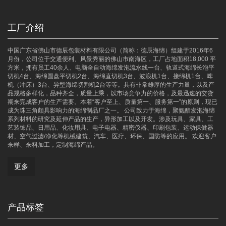
工厂介绍
中国广东省佛山市德辰包装材料有限公司（简称：德辰海绵）组建于2016年6
月份，公司位于交通便利、风景秀丽的佛山市南海区，工厂占地面积18,000 平
方米，拥有员工40余人、电脑全自动海绵发泡流水线一台、轨道式海绵长泡平
切机4台、海绵圆盘平切机2台、海绵直切机3台、波浪机1台、接绵机1台、啤
机（冲床）3台、异型海绵切割机2台等等。具有非常雄厚的生产力量，以及产
品规格多样化，品种齐全，质量上乘，以市场竞争力的价格，及最迅速的交货
期来完成客户的生产需要。本着“客户至上、质量第一、服务第一”的原则，现已
成为珠三角颇具影响力的海绵制品厂之一。 公司致力于海绵，聚氨酯发泡海绵
系列材料的研究及延伸产品的生产，异形加工以及开发。涉及玩具、家具、工
艺装饰品、日用品、化妆用具、电子电器、精密仪器、印刷包装、运动保健器
材、空气过滤/净化等机械建筑、汽车、医疗、环保、国防等的应用。 欢迎客户
来样、来料加工，定制海绵产品。
更多
产品标签